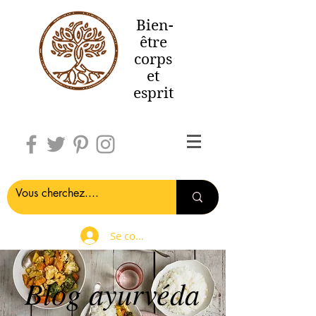
Bien-
être
corps
et
esprit
Se connecter
Blog ayurvéda